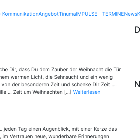
e Kommunikation
Angebot
Tinuma
IMPULSE | TERMINE
News
K
D
nsche Dir, dass Du dem Zauber der Weihnacht die Tür
 einem warmen Licht, die Sehnsucht und ein wenig
N
von der besonderen Zeit und schenke Dir Zeit ....
lle ... Zeit um Weihnachten [...]
Weiterlesen
. jeden Tag einen Augenblick, mit einer Kerze das
n, im Vertrauen neue, wunderbare Erinnerungen